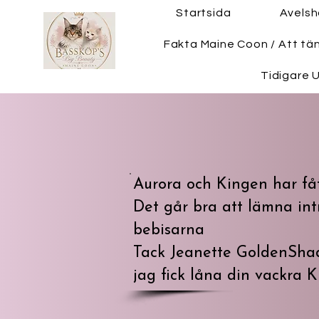
Startsida
Avels
Fakta Maine Coon / Att tä
Tidigare U
Aurora och Kingen har fått
Det går bra att lämna int
bebisarna
Tack Jeanette GoldenSha
jag fick låna din vackra 