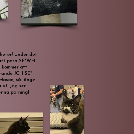
yheter! Under det
 att para SE*WH
n kommer att
rande JCH SE*
Mason, så länge
a ut. Jag ser
enna parning!