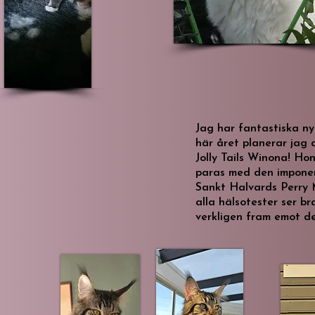
Jag har fantastiska n
här året planerar jag
Jolly Tails Winona! Ho
paras med den impone
Sankt Halvards Perry 
alla hälsotester ser br
verkligen fram emot d