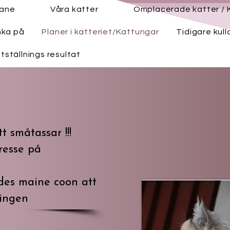
hane
Våra katter
Omplacerade katter / 
nka på
Planer i katteriet/Kattungar
Tidigare kull
tställnings resultat
 småtassar !!!
resse på
des maine coon att
Kingen