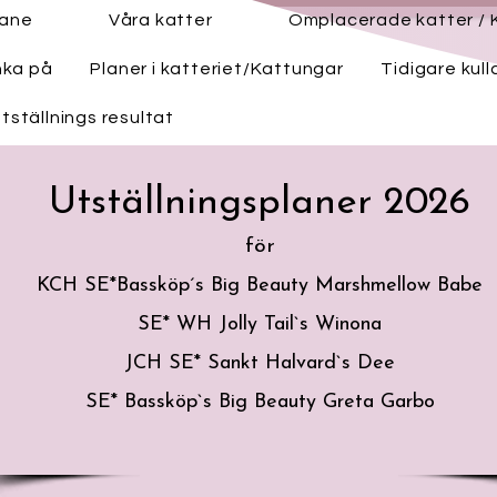
hane
Våra katter
Omplacerade katter / 
nka på
Planer i katteriet/Kattungar
Tidigare kull
tställnings resultat
Utställningsplaner 2026
för
KCH SE*Bassköp´s Big Beauty Marshmellow Babe
SE* WH Jolly Tail`s Winona
JCH SE* Sankt Halvard`s Dee
SE* Bassköp`s Big Beauty Greta Garbo