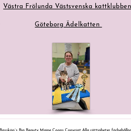
Västra Frölunda Västsvenska kattklubbe
Göteborg Ädelkatten
Bassköp´s Big Beauty Maine Coons Copyrigt Alla rättigheter förbehålln