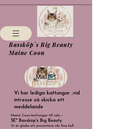
Bassköp`s Big Beauty
Maine Coon
Mail
Vi har lediga kattungar ,vid
intresse så skicka ett
meddelande
Maine Coon-kattungar till salu –
SE* Bassköp's Big Beauty
Vi är glada att presentera vår fina kull