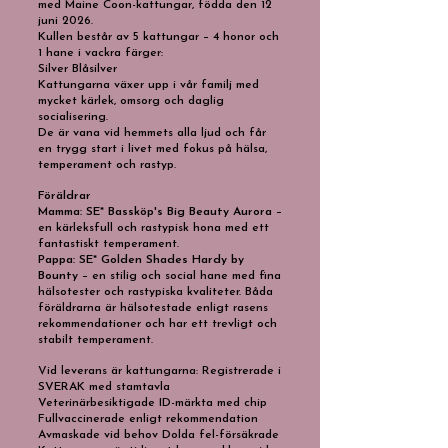
med Maine Coon-kattungar, födda den 12
juni 2026.
Kullen består av 5 kattungar – 4 honor och
1 hane i vackra färger:
Silver Blåsilver
Kattungarna växer upp i vår familj med
mycket kärlek, omsorg och daglig
socialisering.
De är vana vid hemmets alla ljud och får
en trygg start i livet med fokus på hälsa,
temperament och rastyp.
Föräldrar
Mamma: SE* Bassköp's Big Beauty Aurora
–
en kärleksfull och rastypisk hona med ett
fantastiskt temperament.
Pappa: SE* Golden Shades Hardy by
Bounty
– en stilig och social hane med fina
hälsotester och rastypiska kvaliteter. Båda
föräldrarna är hälsotestade enligt rasens
rekommendationer och har ett trevligt och
stabilt temperament.
V
id leverans är kattungarna: Registrerade i
SVERAK med stamtavla
Veterinärbesiktigade ID-märkta med chip
Fullvaccinerade enligt rekommendation
Avmaskade vid behov Dolda fel-försäkrade